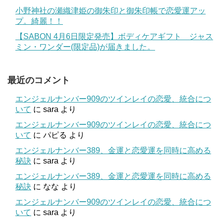
小野神社の瀬織津姫の御朱印と御朱印帳で恋愛運アッ
プ。綺麗！！
【SABON 4月6日限定発売】ボディケアギフト ジャス
ミン・ワンダー(限定品)が届きました。
最近のコメント
エンジェルナンバー909のツインレイの恋愛、統合につ
いて
に
sara
より
エンジェルナンバー909のツインレイの恋愛、統合につ
いて
に
パピる
より
エンジェルナンバー389、金運と恋愛運を同時に高める
秘訣
に
sara
より
エンジェルナンバー389、金運と恋愛運を同時に高める
秘訣
に
なな
より
エンジェルナンバー909のツインレイの恋愛、統合につ
いて
に
sara
より