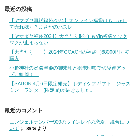
最近の投稿
【ヤマダヤ再販福袋2024】オンライン福袋はもしかし
て売れ残り？まさかのハズレ！
【ヤマダヤ福袋2024】大当たり!!今年もVin福袋でワク
ワクが止まらない
【大当たり！！】2024年COACHの福袋（68000円）初
購入
小野神社の瀬織津姫の御朱印と御朱印帳で恋愛運アッ
プ。綺麗！！
【SABON 4月6日限定発売】ボディケアギフト ジャス
ミン・ワンダー(限定品)が届きました。
最近のコメント
エンジェルナンバー909のツインレイの恋愛、統合につ
いて
に
sara
より