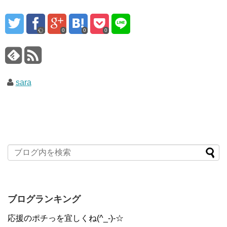
0
0
0
sara
ブログランキング
応援のポチっを宜しくね(^_-)-☆