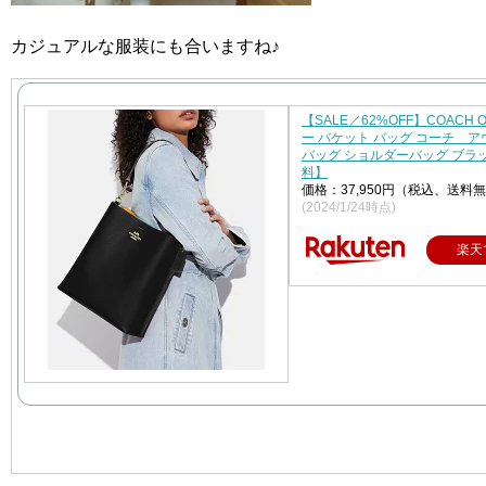
カジュアルな服装にも合いますね♪
【SALE／62%OFF】COACH O
ー バケット バッグ コーチ 
バッグ ショルダーバッグ ブラ
料】
価格：37,950円（税込、送料無
(2024/1/24時点)
楽天