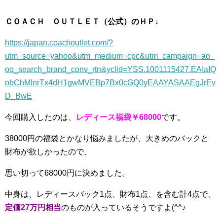
ＣＯＡＣＨ ＯＵＴＬＥＴ（公式）のＨＰ↓
https://japan.coachoutlet.com/?
utm_source=yahoo&utm_medium=cpc&utm_campaign=ao_
oo_search_brand_conv_rtn&yclid=YSS.1001115427.EAIaIQ
obChMInrTx4dH1gwMVEBp7Bx0cGQ0yEAAYASAAEgJrEv
D_BwE
今回購入したのは、
レディース福袋￥68000
です。
38000円の福袋とかなり悩みましたが、大きめのバックと
財布が欲しかったので、
思い切って68000円に決めました。
中身は、レディースバック1点、財布1点、を含む計4点で、
定価27万円相当
のものが入っているそうですよ(^^♪