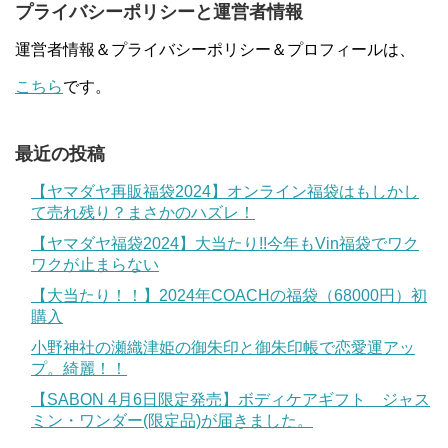
プライバシーポリシーと運営者情報
運営者情報＆プライバシーポリシー＆プロフィールは、
こちら
です。
最近の投稿
【ヤマダヤ再販福袋2024】オンライン福袋はもしかし
て売れ残り？まさかのハズレ！
【ヤマダヤ福袋2024】大当たり!!今年もVin福袋でワク
ワクが止まらない
【大当たり！！】2024年COACHの福袋（68000円）初
購入
小野神社の瀬織津姫の御朱印と御朱印帳で恋愛運アッ
プ。綺麗！！
【SABON 4月6日限定発売】ボディケアギフト ジャス
ミン・ワンダー(限定品)が届きました。