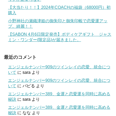
【大当たり！！】2024年COACHの福袋（68000円）初
購入
小野神社の瀬織津姫の御朱印と御朱印帳で恋愛運アッ
プ。綺麗！！
【SABON 4月6日限定発売】ボディケアギフト ジャス
ミン・ワンダー(限定品)が届きました。
最近のコメント
エンジェルナンバー909のツインレイの恋愛、統合につ
いて
に
sara
より
エンジェルナンバー909のツインレイの恋愛、統合につ
いて
に
パピる
より
エンジェルナンバー389、金運と恋愛運を同時に高める
秘訣
に
sara
より
エンジェルナンバー389、金運と恋愛運を同時に高める
秘訣
に
なな
より