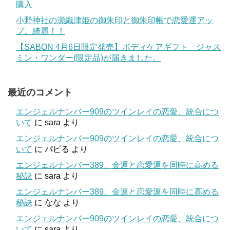
購入
小野神社の瀬織津姫の御朱印と御朱印帳で恋愛運アッ
プ。綺麗！！
【SABON 4月6日限定発売】ボディケアギフト ジャス
ミン・ワンダー(限定品)が届きました。
最近のコメント
エンジェルナンバー909のツインレイの恋愛、統合につ
いて
に
sara
より
エンジェルナンバー909のツインレイの恋愛、統合につ
いて
に
パピる
より
エンジェルナンバー389、金運と恋愛運を同時に高める
秘訣
に
sara
より
エンジェルナンバー389、金運と恋愛運を同時に高める
秘訣
に
なな
より
エンジェルナンバー909のツインレイの恋愛、統合につ
いて
に
sara
より