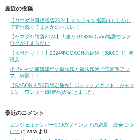
最近の投稿
【ヤマダヤ再販福袋2024】オンライン福袋はもしかし
て売れ残り？まさかのハズレ！
【ヤマダヤ福袋2024】大当たり!!今年もVin福袋でワク
ワクが止まらない
【大当たり！！】2024年COACHの福袋（68000円）初
購入
小野神社の瀬織津姫の御朱印と御朱印帳で恋愛運アッ
プ。綺麗！！
【SABON 4月6日限定発売】ボディケアギフト ジャス
ミン・ワンダー(限定品)が届きました。
最近のコメント
エンジェルナンバー909のツインレイの恋愛、統合につ
いて
に
sara
より