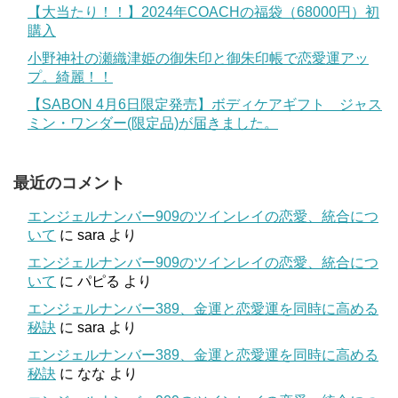
【大当たり！！】2024年COACHの福袋（68000円）初
購入
小野神社の瀬織津姫の御朱印と御朱印帳で恋愛運アッ
プ。綺麗！！
【SABON 4月6日限定発売】ボディケアギフト ジャス
ミン・ワンダー(限定品)が届きました。
最近のコメント
エンジェルナンバー909のツインレイの恋愛、統合につ
いて
に
sara
より
エンジェルナンバー909のツインレイの恋愛、統合につ
いて
に
パピる
より
エンジェルナンバー389、金運と恋愛運を同時に高める
秘訣
に
sara
より
エンジェルナンバー389、金運と恋愛運を同時に高める
秘訣
に
なな
より