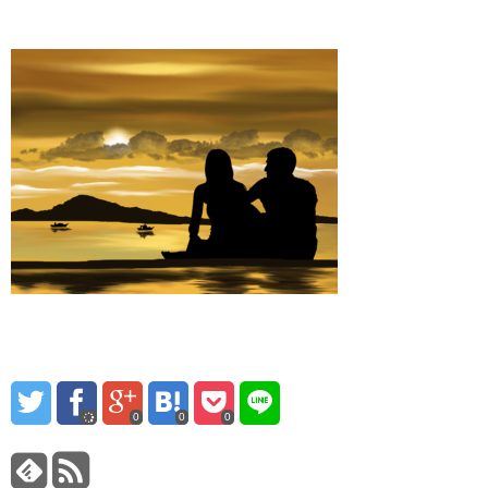
0
0
0