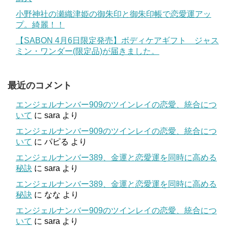
小野神社の瀬織津姫の御朱印と御朱印帳で恋愛運アッ
プ。綺麗！！
【SABON 4月6日限定発売】ボディケアギフト ジャス
ミン・ワンダー(限定品)が届きました。
最近のコメント
エンジェルナンバー909のツインレイの恋愛、統合につ
いて
に
sara
より
エンジェルナンバー909のツインレイの恋愛、統合につ
いて
に
パピる
より
エンジェルナンバー389、金運と恋愛運を同時に高める
秘訣
に
sara
より
エンジェルナンバー389、金運と恋愛運を同時に高める
秘訣
に
なな
より
エンジェルナンバー909のツインレイの恋愛、統合につ
いて
に
sara
より