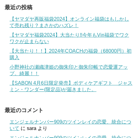
最近の投稿
【ヤマダヤ再販福袋2024】オンライン福袋はもしかし
て売れ残り？まさかのハズレ！
【ヤマダヤ福袋2024】大当たり!!今年もVin福袋でワク
ワクが止まらない
【大当たり！！】2024年COACHの福袋（68000円）初
購入
小野神社の瀬織津姫の御朱印と御朱印帳で恋愛運アッ
プ。綺麗！！
【SABON 4月6日限定発売】ボディケアギフト ジャス
ミン・ワンダー(限定品)が届きました。
最近のコメント
エンジェルナンバー909のツインレイの恋愛、統合につ
いて
に
sara
より
エンジェルナンバー909のツインレイの恋愛、統合につ