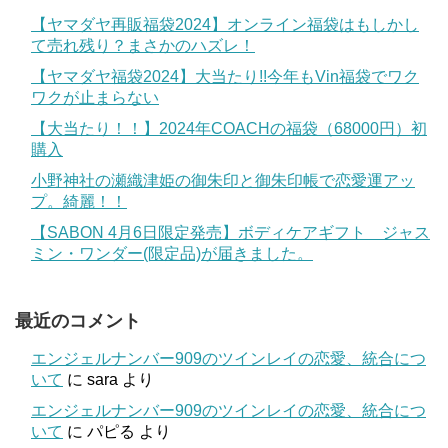
【ヤマダヤ再販福袋2024】オンライン福袋はもしかし
て売れ残り？まさかのハズレ！
【ヤマダヤ福袋2024】大当たり!!今年もVin福袋でワク
ワクが止まらない
【大当たり！！】2024年COACHの福袋（68000円）初
購入
小野神社の瀬織津姫の御朱印と御朱印帳で恋愛運アッ
プ。綺麗！！
【SABON 4月6日限定発売】ボディケアギフト ジャス
ミン・ワンダー(限定品)が届きました。
最近のコメント
エンジェルナンバー909のツインレイの恋愛、統合につ
いて
に
sara
より
エンジェルナンバー909のツインレイの恋愛、統合につ
いて
に
パピる
より