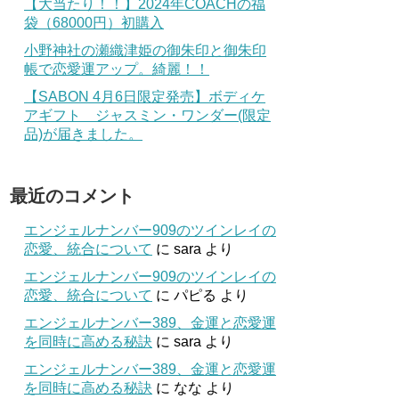
【大当たり！！】2024年COACHの福
袋（68000円）初購入
小野神社の瀬織津姫の御朱印と御朱印
帳で恋愛運アップ。綺麗！！
【SABON 4月6日限定発売】ボディケ
アギフト ジャスミン・ワンダー(限定
品)が届きました。
最近のコメント
エンジェルナンバー909のツインレイの
恋愛、統合について
に
sara
より
エンジェルナンバー909のツインレイの
恋愛、統合について
に
パピる
より
エンジェルナンバー389、金運と恋愛運
を同時に高める秘訣
に
sara
より
エンジェルナンバー389、金運と恋愛運
を同時に高める秘訣
に
なな
より